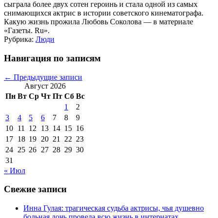
сыграла более двух сотен героинь и стала одной из самых
снимающихся актрис в истории советского кинематографа.
Какую жизнь прожила Любовь Соколова — в материале
«Газеты. Ru».
Рубрика:
Люди
Навигация по записям
←
Предыдущие записи
Август 2026
Пн
Вт
Ср
Чт
Пт
Сб
Вс
1
2
3
4
5
6
7
8
9
10
11
12
13
14
15
16
17
18
19
20
21
22
23
24
25
26
27
28
29
30
31
« Июл
Свежие записи
Инна Гулая: трагическая судьба актрисы, чья душевно
больная дочь провела всю жизнь в интернатах