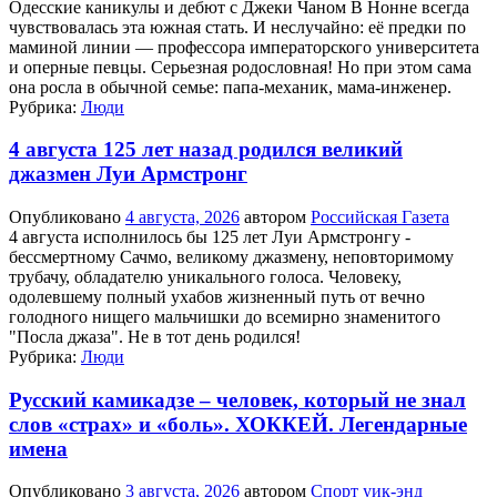
Одесские каникулы и дебют с Джеки Чаном В Нонне всегда
чувствовалась эта южная стать. И неслучайно: её предки по
маминой линии — профессора императорского университета
и оперные певцы. Серьезная родословная! Но при этом сама
она росла в обычной семье: папа-механик, мама-инженер.
Рубрика:
Люди
4 августа 125 лет назад родился великий
джазмен Луи Армстронг
Опубликовано
4 августа, 2026
автором
Российская Газета
4 августа исполнилось бы 125 лет Луи Армстронгу -
бессмертному Сачмо, великому джазмену, неповторимому
трубачу, обладателю уникального голоса. Человеку,
одолевшему полный ухабов жизненный путь от вечно
голодного нищего мальчишки до всемирно знаменитого
"Посла джаза". Не в тот день родился!
Рубрика:
Люди
Русский камикадзе – человек, который не знал
слов «страх» и «боль». ХОККЕЙ. Легендарные
имена
Опубликовано
3 августа, 2026
автором
Спорт уик-энд