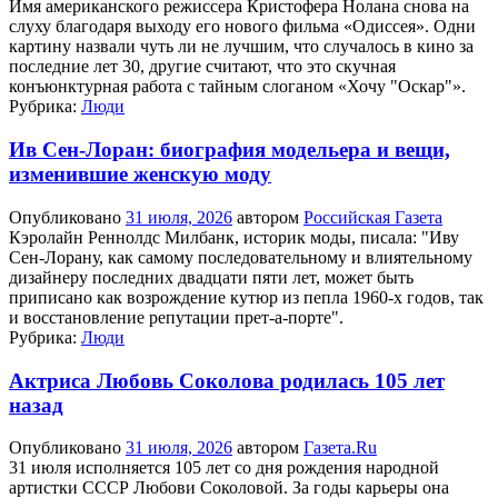
Имя американского режиссера Кристофера Нолана снова на
слуху благодаря выходу его нового фильма «Одиссея». Одни
картину назвали чуть ли не лучшим, что случалось в кино за
последние лет 30, другие считают, что это скучная
конъюнктурная работа с тайным слоганом «Хочу "Оскар"».
Рубрика:
Люди
Ив Сен-Лоран: биография модельера и вещи,
изменившие женскую моду
Опубликовано
31 июля, 2026
автором
Российская Газета
Кэролайн Реннолдс Милбанк, историк моды, писала: "Иву
Сен-Лорану, как самому последовательному и влиятельному
дизайнеру последних двадцати пяти лет, может быть
приписано как возрождение кутюр из пепла 1960-х годов, так
и восстановление репутации прет-а-порте".
Рубрика:
Люди
Актриса Любовь Соколова родилась 105 лет
назад
Опубликовано
31 июля, 2026
автором
Газета.Ru
31 июля исполняется 105 лет со дня рождения народной
артистки СССР Любови Соколовой. За годы карьеры она