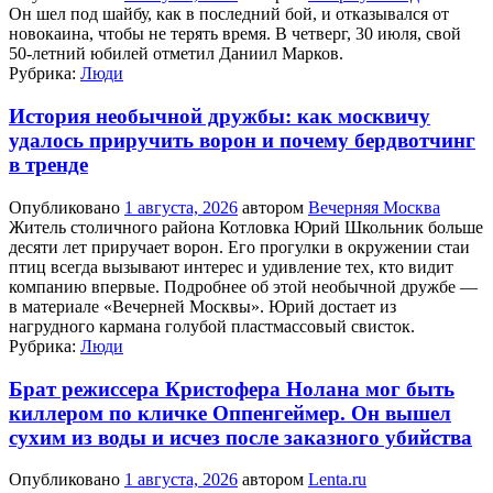
Он шел под шайбу, как в последний бой, и отказывался от
новокаина, чтобы не терять время. В четверг, 30 июля, свой
50-летний юбилей отметил Даниил Марков.
Рубрика:
Люди
История необычной дружбы: как москвичу
удалось приручить ворон и почему бердвотчинг
в тренде
Опубликовано
1 августа, 2026
автором
Вечерняя Москва
Житель столичного района Котловка Юрий Школьник больше
десяти лет приручает ворон. Его прогулки в окружении стаи
птиц всегда вызывают интерес и удивление тех, кто видит
компанию впервые. Подробнее об этой необычной дружбе —
в материале «Вечерней Москвы». Юрий достает из
нагрудного кармана голубой пластмассовый свисток.
Рубрика:
Люди
Брат режиссера Кристофера Нолана мог быть
киллером по кличке Оппенгеймер. Он вышел
сухим из воды и исчез после заказного убийства
Опубликовано
1 августа, 2026
автором
Lenta.ru