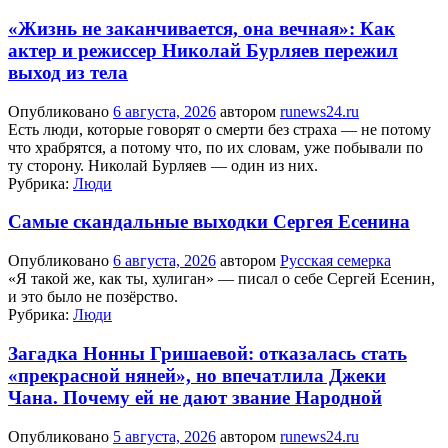
«Жизнь не заканчивается, она вечная»: Как
актер и режиссер Николай Бурляев пережил
выход из тела
Опубликовано
6 августа, 2026
автором
runews24.ru
Есть люди, которые говорят о смерти без страха — не потому
что храбрятся, а потому что, по их словам, уже побывали по
ту сторону. Николай Бурляев — один из них.
Рубрика:
Люди
Самые скандальные выходки Сергея Есенина
Опубликовано
6 августа, 2026
автором
Русская семерка
«Я такой же, как ты, хулиган» — писал о себе Сергей Есенин,
и это было не позёрство.
Рубрика:
Люди
Загадка Нонны Гришаевой: отказалась стать
«прекрасной няней», но впечатлила Джеки
Чана. Почему ей не дают звание Народной
Опубликовано
5 августа, 2026
автором
runews24.ru