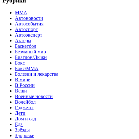
Рубрики
MMA
Автоновости
Автособытия
Автоспорт
Автоэксперт
Актеры
Баскетбол
Безумный мир
Биатлон/Лыжи
Бокс
Бокс/MMA
Болезни и лекарства
В мире
В России
Вещи
Военные новости
Волейбол
Гаджеты
Дети
Дом и сад
Еда
Звёзды
Здоровье