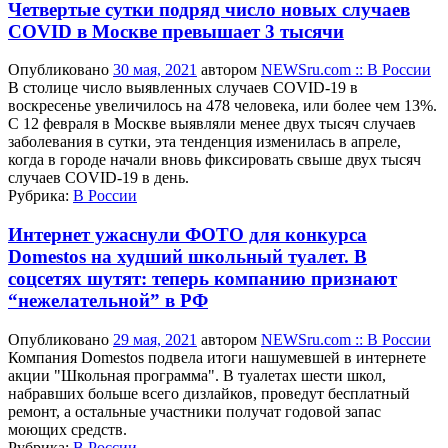
Четвертые сутки подряд число новых случаев
COVID в Москве превышает 3 тысячи
Опубликовано
30 мая, 2021
автором
NEWSru.com :: В России
В столице число выявленных случаев COVID-19 в
воскресенье увеличилось на 478 человека, или более чем 13%.
С 12 февраля в Москве выявляли менее двух тысяч случаев
заболевания в сутки, эта тенденция изменилась в апреле,
когда в городе начали вновь фиксировать свыше двух тысяч
случаев COVID-19 в день.
Рубрика:
В России
Интернет ужаснули ФОТО для конкурса
Domestos на худший школьный туалет. В
соцсетях шутят: теперь компанию признают
“нежелательной” в РФ
Опубликовано
29 мая, 2021
автором
NEWSru.com :: В России
Компания Domestos подвела итоги нашумевшей в интернете
акции "Школьная программа". В туалетах шести школ,
набравших больше всего дизлайков, проведут бесплатный
ремонт, а остальные участники получат годовой запас
моющих средств.
Рубрика:
В России