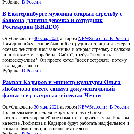
Рубрика:
В России
В Екатеринбурге мужчина открыл стрельбу с
балкона, ранены девочка и сотрудник
Росгвардии (ВИДЕО)
Опубликовано
30 мая, 2021
автором
NEWSru.com :: В России
Находившийся в запое бывший сотрудник полиции и ветеран
боевых действий взял заложника и открыл стрельбу с балкона
по прохожим из карабина "Сайга", требуя "отменить
гомосексуализм". Он просто хотел "всех пострелять, потому
что надоела жизнь".
Рубрика:
В России
Рамзан Кадыров и министр культуры Ольга
Любимова вместе снимут документальный
фильм о культурных объектах Чечни
Опубликовано
30 мая, 2021
автором
NEWSru.com :: В России
По словам министра, на территории республики
располагаются древнейшие памятники архитектуры. В каком
качестве Любимова и Кадыров будут работать над фильмом и
когда он будет снят, из сообщения не ясно.
Рубрика:
В России