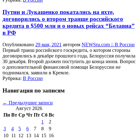
Путин и Лукашенко покатались на яхте,
договорились о втором транше российского
кредита в $500 млн и о новых рейсах “Белавиа”
в РФ
Опубликовано
29 мая, 2021
автором
NEWSru.com :: В России
Первый транш российского госкредита, о котором стороны
договорились в декабре прошлого года, Белоруссия получила
30 декабря. Второй должен поступить до конца июня. Вопрос
о дополнительной финансовой помощи Белоруссии не
поднимался, заявили в Кремле.
Рубрика:
В России
Навигация по записям
←
Предыдущие записи
Август 2026
Пн
Вт
Ср
Чт
Пт
Сб
Вс
1
2
3
4
5
6
7
8
9
10
11
12
13
14
15
16