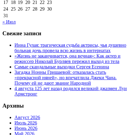
17
18
19
20
21
22
23
24
25
26
27
28
29
30
31
« Июл
Свежие записи
Инна Гулая: трагическая судьба актрисы, чья душевно
больная дочь провела всю жизнь в интернатах
«Жизнь не заканчивается, она вечная»: Как актер и
режиссер Николай Бурляев пережил выход из тела
Самые скандальные выходки Сергея Есенина
Загадка Нонны Гришаевой: отказалась стать
«прекрасной няней», но впечатлила Джеки Чана.
Почему ей не дают звание Народной
4 августа 125 лет назад родился великий джазмен Луи
Армстронг
Архивы
Август 2026
Июль 2026
Июнь 2026
Май 2026