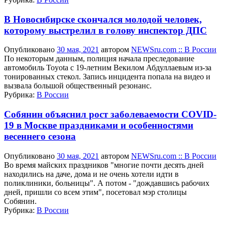
В Новосибирске скончался молодой человек,
которому выстрелил в голову инспектор ДПС
Опубликовано
30 мая, 2021
автором
NEWSru.com :: В России
По некоторым данным, полиция начала преследование
автомобиль Toyota с 19-летним Векилом Абдуллаевым из-за
тонированных стекол. Запись инцидента попала на видео и
вызвала большой общественный резонанс.
Рубрика:
В России
Собянин объяснил рост заболеваемости COVID-
19 в Москве праздниками и особенностями
весеннего сезона
Опубликовано
30 мая, 2021
автором
NEWSru.com :: В России
Во время майских праздников "многие почти десять дней
находились на даче, дома и не очень хотели идти в
поликлиники, больницы". А потом - "дождавшись рабочих
дней, пришли со всем этим", посетовал мэр столицы
Собянин.
Рубрика:
В России